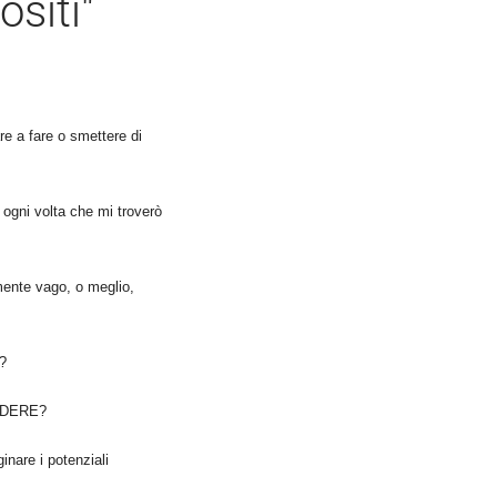
siti"
e a fare o smettere di
gni volta che mi troverò
amente vago, o meglio,
?
CADERE?
inare i potenziali