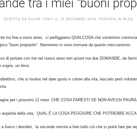
nde tra i miei "buoni propo
SCRITTO DA SILVIA TONTI IL
13 DICEMBRE 2019
. POSTATO IN
BLOG
nte tra fine e inizio anno, ci prefiggiamo QUALCOSA che vorremmo cominciar
Il tipico "buon proposito". Nemmeno io sono immune da questo meccanismo.
iso di portare con me nel nuovo anno non azioni ma due DOMANDE, da farmi o
n sogno, un bivio.
obiettivo, che si risolve nel dare gusto e colore alla vita, lasciato però volut
vita.
pagne per i prossimi 12 mesi: CHE COSA FARESTI SE NON AVESSI PAURA
re le asperità della vita, QUAL È LA COSA PEGGIORE CHE POTREBBE AC
a fuoco i desideri, la seconda servirà a fare tutto ciò che si potrà fare per arg