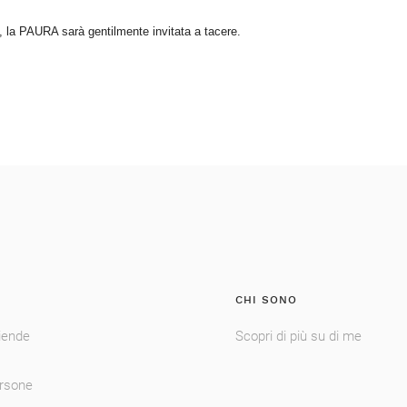
le, la PAURA sarà gentilmente invitata a tacere.
CHI SONO
iende
Scopri di più su di me
ersone