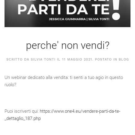
perche' non vendi?
SCRITTO DA SILVIA TONTI IL
11 MAGGIO 2021
. POSTATO IN
BLOG
Un webinar dedicato alla vendita: ti senti a tuo agio in questo
ruolo?
Puoi iscriverti qui:
https://www.one4.eu/vendere-parti-da-te-
_dettaglio_187.php